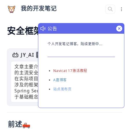
我的开发笔记
安全框架系列
公告
个人开发笔记博客，陆续更新中...
JY_AI
GPT
切换简介
文章主要介绍了在SpringBoot框架基础上开发
Navicat 17激活教程
的主流安全框架学习笔记记录。内容包括如何
在实际项目中使用这些框架以及实现的效果。
A嘉博客
涉及的框架有Shiro、Spring Security和
站点发布页
Spring Security Oauth2。文章提醒读者，对
于基础概念不熟悉的需要自行补充学习。
前述🛻