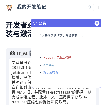
我的开发笔记
开发者必备！IDEA2024.1安
公告
装与激活保姆级教程
个人开发笔记博客，陆续更新中...
JY_AI
GPT
切换简介
Navicat 17激活教程
文章详细介绍了如何激活JetBrains的IDEA
A嘉博客
2023.3.1版本。首先，指导读者下载并安装
JetBrains Toolbox App，以便管理开发工具。
站点发布页
接着，提供了下载激活包ja-netfilter的链接，
并强调了保存路径中避免使用中文。最后，文
章详细列出了激活步骤，包括在Toolbox中设
置JVM选项，并配置ja-netfilter.jar的路径，以
完成激活过程。此外，文章还提供了获取ja-
netfilter压缩包的链接和提取码。