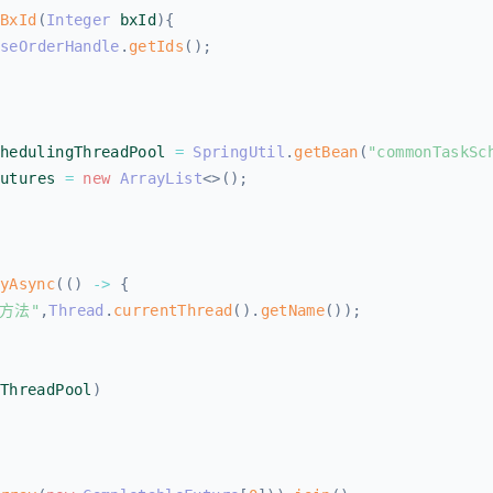
yBxId
(
Integer
 bxId
)
{
aseOrderHandle
.
getIds
(
)
;
chedulingThreadPool 
=
SpringUtil
.
getBean
(
"commonTaskSc
futures 
=
new
ArrayList
<
>
(
)
;
lyAsync
(
(
)
->
{
行方法"
,
Thread
.
currentThread
(
)
.
getName
(
)
)
;
gThreadPool
)