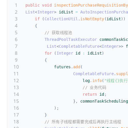
public
void
inspectionPurchaseRequisitionB
List
<
Integer
>
 idList 
=
AutoInspectionPurch
if
(
CollectionUtil
.
isNotEmpty
(
idList
)
)
{
// 获取线程池
ThreadPoolTaskExecutor
 commonTaskS
List
<
CompletableFuture
<
Integer
>
>
 
for
(
Integer
 id 
:
 idList
)
{
            futures
.
add
(
CompletableFuture
.
supp
                        log
.
info
(
"线程{}执
// 业务代码
return
 id
;
}
,
 commonTaskSchedulin
)
;
}
// 所有子线程都需要完成后再执行主线程