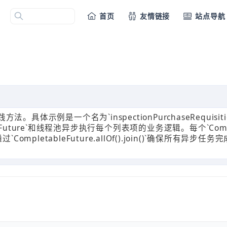
首页
友情链接
站点导航
。具体示例是一个名为`inspectionPurchaseRequisiti
uture`和线程池异步执行每个列表项的业务逻辑。每个`Complet
letableFuture.allOf().join()`确保所有异步