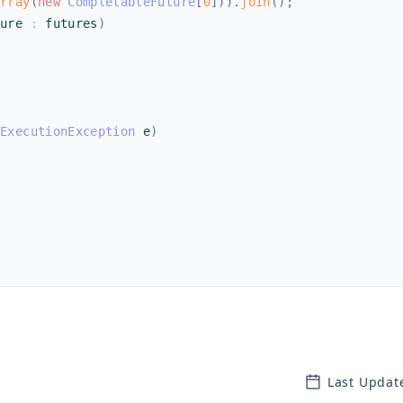
Array
(
new
CompletableFuture
[
0
]
)
)
.
join
(
)
;
ture 
:
 futures
)
ExecutionException
 e
)
Last Updat