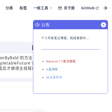
open i
分类
标签
一些工具
关于我
GitHub
ON THIS PAGE
公告
个人开发笔记博客，陆续更新中...
循环体使用
CompletableFuture实践
GPT
onByBxId`的方法，
Navicat 17激活教程
ableFuture`实
任务完成后才继续主线程的
A嘉博客
站点发布页