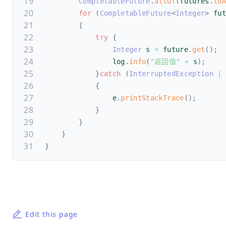
CompletableFuture
.
allOf
(
futures
.
to
for
(
CompletableFuture
<
Integer
>
 fu
{
try
{
Integer
 s 
=
 future
.
get
(
)
;
                log
.
info
(
"返回值"
+
 s
)
;
}
catch
(
InterruptedException
|
{
                e
.
printStackTrace
(
)
;
}
}
}
}
Edit this page