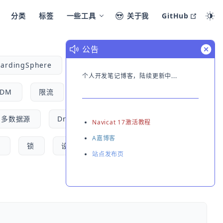
open i
分类
标签
一些工具
关于我
GitHub
公告
ardingSphere
kubernetes
springBoot
个人开发笔记博客，陆续更新中...
IDM
限流
序列化
JSR303
多数据源
Druid
Sublime Text
Navicat 17激活教程
A嘉博客
t
锁
设计模式
行为型模式
站点发布页