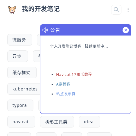
我的开发笔记
公告
微服务
Canal
RabbitMQ
个人开发笔记博客，陆续更新中...
异步
多线程
安全框架
缓存框架
中间件
ShardingSphere
Navicat 17激活教程
A嘉博客
kubernetes
springBoot
IText
站点发布页
typora
Docker
workflows
navicat
树形工具类
idea