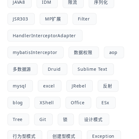
JAVA8
IDM
限流
序列化
JSR303
MP扩展
Filter
HandlerInterceptorAdapter
mybatisInterceptor
数据权限
aop
多数据源
Druid
Sublime Text
mysql
excel
JRebel
反射
blog
XShell
Office
ESx
Tree
Git
锁
设计模式
行为型模式
创建型模式
Exception